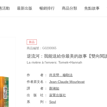
惠活動
最新出版
暢銷排行
商品分類
焦點故事
新品
商品編號：G0200065
逆流河：我能送給你最美的故事【雙向閱
La rivière à l’envers: Tomek+Hannah
作者
尚克勞．穆勒法
作者原文名
Jean-Claude Mourlevat
譯者
顏湘如
出版社
寂寞出版社
系列
Soul