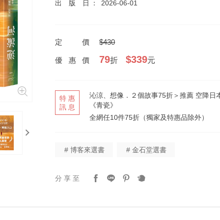
出版日
2026-06-01
定價
$430
79
$339
優惠價
折
元
沁涼、想像．２個故事75折＞推薦 空降日
特惠
《青瓷》
訊息
全網任10件75折（獨家及特惠品除外）
next
# 博客來選書
# 金石堂選書
分享至