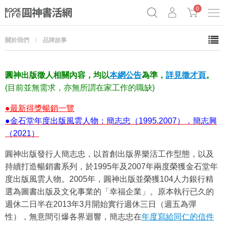
0
關於我們
/
品牌故事
《祕密》作者最新《致富》公開
奧德賽女巫瑟西
原子習慣實踐本
Netflix話題章魚小說！
圓神出版徵人相關內容，均以
本網公告
為準，
詳見徵才頁
。
(目前並無需求，亦無所謂在家工作的職缺)
●最新得獎暢銷一覽
●金石堂年度出版風雲人物：簡志忠（1995.2007）．簡志興
（2021）
圓神出版發行人簡志忠，以首創出版界樂活工作型態，以及
持續打造暢銷書系列，於1995年及2007年兩度榮獲金石堂年
度出版風雲人物。2005年，圓神出版並榮獲104人力銀行精
選為圖書出版及文化事業的「幸福企業」。原本執行已久的
週休二日半在2013年3月開始實行週休三日（週五為彈
性），無意間引爆各界迴響，簡志忠在
年度寫給同仁的信件