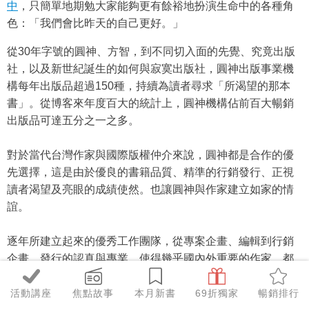
中
，只簡單地期勉大家能夠更有餘裕地扮演生命中的各種角
色：「我們會比昨天的自己更好。」
從30年字號的圓神、方智，到不同切入面的先覺、究竟出版
社，以及新世紀誕生的如何與寂寞出版社，圓神出版事業機
構每年出版品超過150種，持續為讀者尋求「所渴望的那本
書」。從博客來年度百大的統計上，圓神機構佔前百大暢銷
出版品可達五分之一之多。
對於當代台灣作家與國際版權仲介來說，圓神都是合作的優
先選擇，這是由於優良的書籍品質、精準的行銷發行、正視
讀者渴望及亮眼的成績使然。也讓圓神與作家建立如家的情
誼。
逐年所建立起來的優秀工作團隊，從專案企畫、編輯到行銷
企畫、發行的認真與專業，使得幾乎國內外重要的作家，都
與圓神建立良好的合作關係，共創佳績。
活動講座
焦點故事
本月新書
69折獨家
暢銷排行
許久前在業界曾被預言「五年內會消失」的紙本書，圓神不