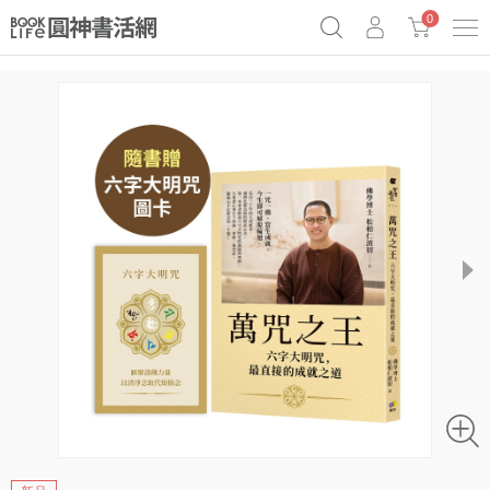
0
奧德賽女巫瑟西
原子習慣實踐本
69折奇蹟套組
Netflix話題章魚小說！
next