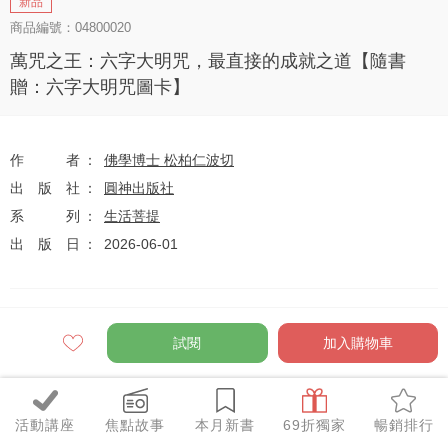
新品
商品編號：04800020
萬咒之王：六字大明咒，最直接的成就之道【隨書
贈：六字大明咒圖卡】
作者
佛學博士 松柏仁波切
出版社
圓神出版社
系列
生活菩提
出版日
2026-06-01
定價
$390
試閱
加入購物車
79
$308
優惠價
折
元
活動講座
焦點故事
本月新書
69折獨家
暢銷排行