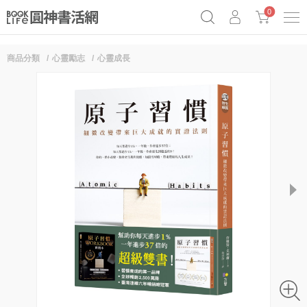
0
商品分類
心靈勵志
心靈成長
奧德賽女巫瑟西
原子習慣實踐本
69折奇蹟套組
Netflix話題章魚小說！
next