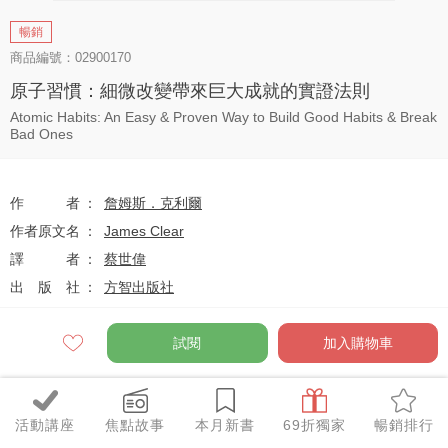
暢銷
商品編號：02900170
原子習慣：細微改變帶來巨大成就的實證法則
Atomic Habits: An Easy & Proven Way to Build Good Habits & Break
Bad Ones
作者
詹姆斯．克利爾
作者原文名
James Clear
譯者
蔡世偉
出版社
方智出版社
系列
生涯智庫
出版日
2019-06-01
試閱
加入購物車
定價
$330
活動講座
焦點故事
本月新書
69折獨家
暢銷排行