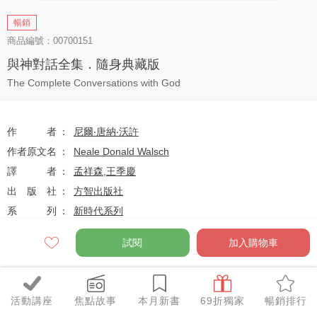
暢銷
商品編號：00700151
與神對話全集．隨身典藏版
The Complete Conversations with God
作者
尼爾‧唐納‧沃許
作者原文名
Neale Donald Walsch
譯者
孟祥森
,
王季慶
出版社
方智出版社
系列
新時代系列
出版日
2012-02-23
試閱
加入購物車
定價
$1400
活動講座
焦點故事
本月新書
69折獨家
暢銷排行
特價
$999