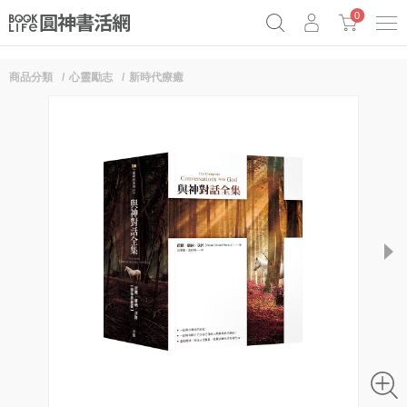
0
商品分類
心靈勵志
新時代療癒
奧德賽女巫瑟西
原子習慣實踐本
69折奇蹟套組
Netflix話題章魚小說！
next