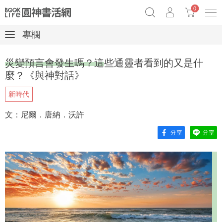
0
專欄
奧德賽女巫瑟西
原子習慣實踐本
69折奇蹟套組
災變預言會發生嗎？這些通靈者看到的又是什
Netflix話題章魚小說！
麼？《與神對話》
新時代
文：尼爾．唐納．沃許