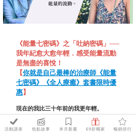
《能量七密碼》之「吐納密碼」──
我年紀愈大愈年輕．
感受能量流動
是無盡的喜悅！
【
你就是自己最棒的治療師《能量
七密碼》《全人療癒》套書限時優
惠
】
現在的我比三十年前的我更年輕。
此話不虛，一點也不誇張。以體內的能量
活動講座
焦點故事
本月新書
69折獨家
暢銷排行
和我的工作量來說，我更年輕了。我每週