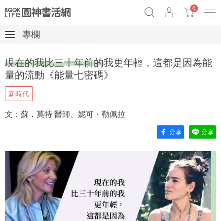
0
專欄
奧德賽女巫瑟西
原子習慣實踐本
69折奇蹟套組
現在的我比三十年前的我更年輕，這都是因為能
Netflix話題章魚小說！
量的流動《能量七密碼》
新時代
文：蘇．莫特 醫師、妮可・勒佩拉