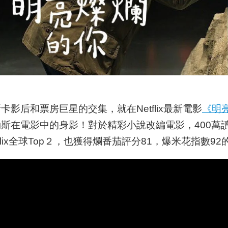
影后和票房巨星的交集，就在Netflix最新電影
《明
斯在電影中的身影！對於精彩小說改編電影，400萬
lix全球Top２，也獲得爛番茄評分81，爆米花指數92