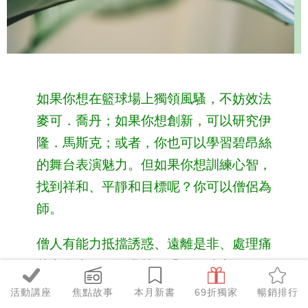
如果你想在籃球場上獨領風騷，不妨效法
麥可．喬丹；如果你想創新，可以研究伊
隆．馬斯克；或者，你也可以學習碧昂絲
的舞台表演魅力。但如果你想訓練心智，
找到祥和、平靜和目標呢？你可以僧侶為
師。
僧人有能力抵擋誘惑、遠離是非、處理痛
苦和焦慮、平撫我執的躁動，建立有目的
和意義的生命。我們為什麼不能向地球上
活動講座
焦點故事
本月新書
69折獨家
暢銷排行