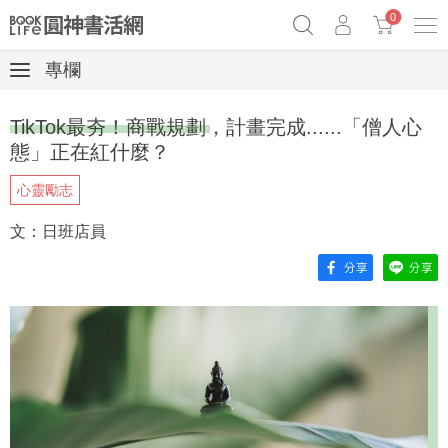
0
專欄
奧德賽女巫瑟西
原子習慣實踐本
69折奇蹟套組
TikTok最夯！商戰規劃，計畫完成......「僧人心
Netflix話題章魚小說！
態」正在紅什麼？
心靈勵志
文：日班店員