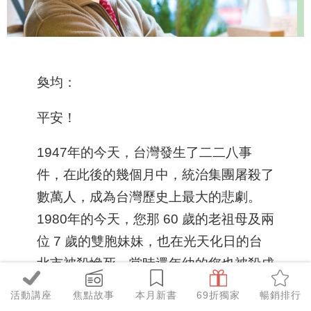
奐均：
平安！
1947年的今天，台灣發生了二二八事
件，在此後的幾個月中，統治集團屠殺了
數萬人，成為台灣歷史上最大的悲劇。
1980年的今天，您那 60 歲的老祖母及兩
位 7 歲的雙胞妹妹，也在光天化日的台
北市被殺慘死。當時還年幼的您也被殺成
重傷，瀕臨死亡邊緣。
活動講座
焦點故事
本月新書
69折獨家
暢銷排行