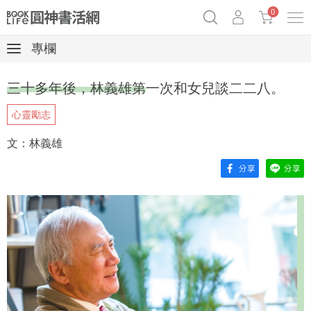
0
專欄
《祕密》作者最新《致富》公開
奧德賽女巫瑟西
原子習慣實踐本
三十多年後，林義雄第一次和女兒談二二八。
Netflix話題章魚小說！
心靈勵志
文：林義雄