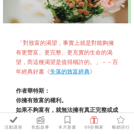
「對致富的渴望，事實上就是對能夠擁
有更豐富、更完整、更充實的生命的渴
望，而這種渴望是值得稱許的。」－－百
年經典好書《
失落的致富經典
》
作者華特斯：
你擁有致富的權利。
如果不夠富有，就無法擁有真正完整或成
功的人生
活動講座
焦點故事
本月新書
69折獨家
暢銷排行
「致富」這門學問就是人類一切進步的基