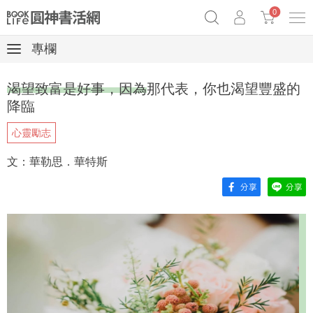
0
專欄
《祕密》作者最新《致富》公開
奧德賽女巫瑟西
原子習慣實踐本
渴望致富是好事，因為那代表，你也渴望豐盛的
Netflix話題章魚小說！
降臨
心靈勵志
文：華勒思．華特斯