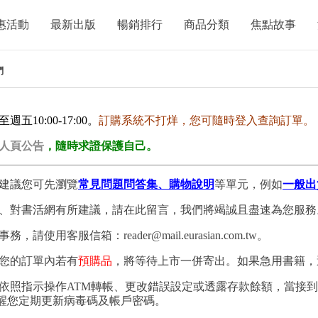
惠活動
最新出版
暢銷排行
商品分類
焦點故事
們
10:00-17:00。
訂購系統不打烊，您可隨時登入查詢訂單。
人頁公告
，隨時求證保護自己。
建議您可先瀏覽
常見問題問答集、購物說明
等單元，例如
一般出
、對書活網有所建議，請在此留言，我們將竭誠且盡速為您服務
用客服信箱：reader@mail.eurasian.com.tw。
您的訂單內若有
預購品
，將等待上市一併寄出。如果急用書籍，
依照指示操作ATM轉帳、更改錯誤設定或透露存款餘額，當接
提醒您定期更新病毒碼及帳戶密碼。