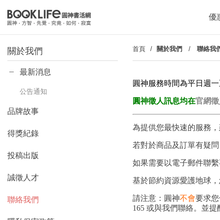
優
首頁
關於我們
/
聯絡我
關於我們
最新消息
圓神服務時間為平日週一至週五
公告通知
圓神徵人訊息均在
官網徵
品牌故事
為提供您最快速的服務，
得獎紀錄
若對於商品及訂單有疑問
投稿出版
如果需要以電子郵件聯繫事務，請使
誠徵人才
基於節約資源愛護地球，
請注意：圓神
不會
要求您
聯絡我們
165 或與我們聯絡。並