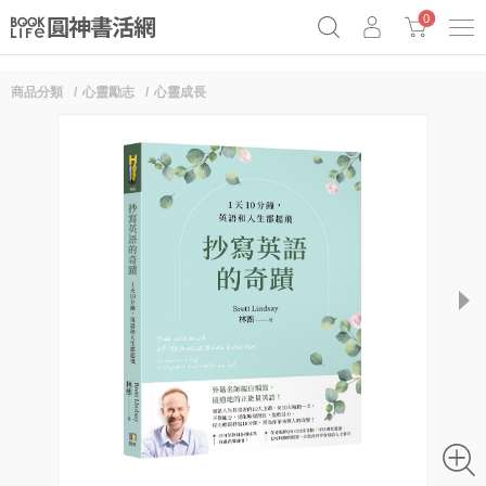
0
商品分類
心靈勵志
心靈成長
《祕密》作者最新《致富》公開
奧德賽女巫瑟西
原子習慣實踐本
Netflix話題章魚小說！
next