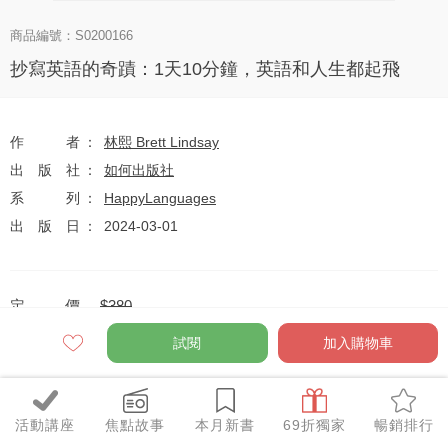
商品編號：S0200166
抄寫英語的奇蹟：1天10分鐘，英語和人生都起飛
作者
林熙 Brett Lindsay
出版社
如何出版社
系列
HappyLanguages
出版日
2024-03-01
定價
$380
79
$300
優惠價
折
元
試閱
加入購物車
活動講座
焦點故事
本月新書
69折獨家
暢銷排行
與身體對話，找到你的靈魂之書．２本75折｜本月推薦比
特惠