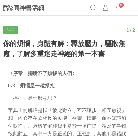
0
1 / 2
試閱
奧德賽女巫瑟西
原子習慣實踐本
69折奇蹟套組
Netflix話題章魚小說！
你的煩惱，身體有解：釋放壓力，驅散焦
慮，了解多重迷走神經的第一本書
〈序章 擺脫不了煩惱的人們〉
0-3
煩惱是一種掙扎
「掙扎」是什麼意思？
字典上的解釋是指「彼此對立，互不讓步，相互敵視」
和「內心存在著相反的動機、欲望、情感，而不知該如
何取捨」。這樣的解釋似乎基於一項前提：相反的事物
彼此對立，其中一方是正確的、正義的，其他都是錯誤