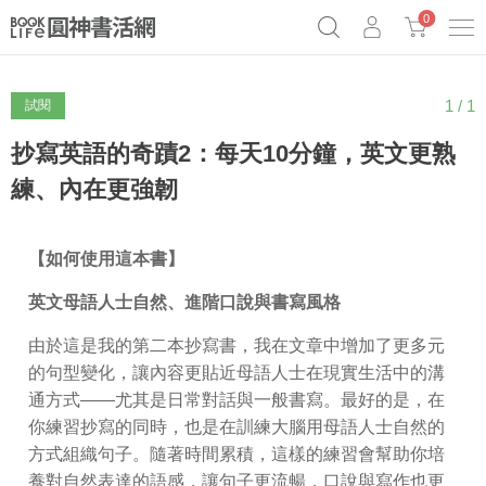
0
1 / 1
試閱
《祕密》作者最新《致富》公開
奧德賽女巫瑟西
原子習慣實踐本
Netflix話題章魚小說！
抄寫英語的奇蹟2：每天10分鐘，英文更熟
練、內在更強韌
【如何使用這本書】
英文母語人士自然、進階口說與書寫風格
由於這是我的第二本抄寫書，我在文章中增加了更多元
的句型變化，讓內容更貼近母語人士在現實生活中的溝
通方式——尤其是日常對話與一般書寫。最好的是，在
你練習抄寫的同時，也是在訓練大腦用母語人士自然的
方式組織句子。隨著時間累積，這樣的練習會幫助你培
養對自然表達的語感，讓句子更流暢，口說與寫作也更