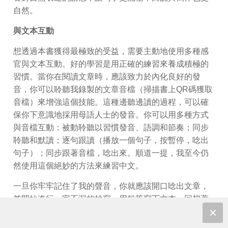
自然。
與文本互動
想透過本書獲得最極致的受益，需要主動地使用多種感
官與文本互動。好的學習是用正確的練習來養成積極的
習慣。當你在閱讀文章時，應該致力於內化良好的發
音，你可以聆聽我錄製的文章音檔（掃描書上QR碼獲取
音檔）來增強這個技能。這種邊聽邊讀的過程，可以確
保你下意識地採用母語人士的發音。你可以用多種方式
與音檔互動：被動聆聽以習慣發音、語調和節奏；同步
聆聽和默讀；逐句跟讀（播放一個句子，按暫停，唸出
句子）；同步跟著音檔，唸出來。順道一提，我至今仍
然使用這個絕妙的方法來練習中文。
一旦你牢牢記住了我的聲音，你就應該開口唸出文章，
並開始進行一字不漏的抄寫。用鉛筆寫下文本，回想著
音檔的聲音，單字的發音、句子的語調以及整個段落的
節奏。一邊唸一邊寫，來深入鞏固你的英文學習成果。