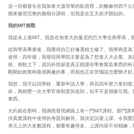
這一切都發生在我加拿大溫哥華的臥房裡，距離麻州四千公里
期來修習完整的微積分課程，但我是在五天前才開始的。
我的MIT挑戰
我從未上過MIT。我是在加拿大的曼尼托巴大學念商學系，
從商學系畢業後，我覺得自己好像選錯主修了。我學商是為
途徑；四年後，我發現商學院主要是為了想進入大企業、灰
校。相較之下，資訊科技卻是真正能讓你學會製造東西的科
剛開始創業時最感興趣的事，而我也正在苦惱該怎麼辦才好
我想，我可以回學校，重新申請入學，再花四年努力拿到第
命，再經歷一次大學官僚制度與規則，似乎不是很吸引我。
東西。
大約就在那時，我偶然發現網路上有一門MIT課程。那門課
供真實課程中使用的考題與解答。我決定試著上課。令我驚
美元上的大多數課程，都要有趣得多。上課內容不但精練，