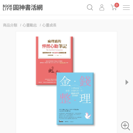
0
商品分類
心靈勵志
心靈成長
奧德賽女巫瑟西
原子習慣實踐本
69折奇蹟套組
Netflix話題章魚小說！
next