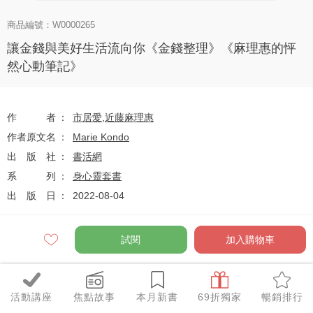
商品編號：W0000265
讓金錢與美好生活流向你《金錢整理》《麻理惠的怦
然心動筆記》
作者
市居愛
,
近藤麻理惠
作者原文名
Marie Kondo
出版社
書活網
系列
身心靈套書
出版日
2022-08-04
試閱
加入購物車
定價
$570
75
$428
優惠價
折
元
活動講座
焦點故事
本月新書
69折獨家
暢銷排行