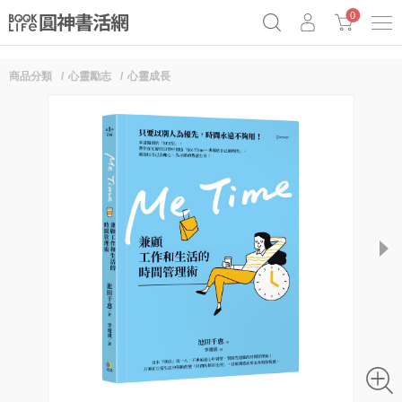
0
商品分類
心靈勵志
心靈成長
《祕密》作者最新《致富》公開
原子習慣實踐本
69折奇蹟套組
Netflix話題章魚小說！
next