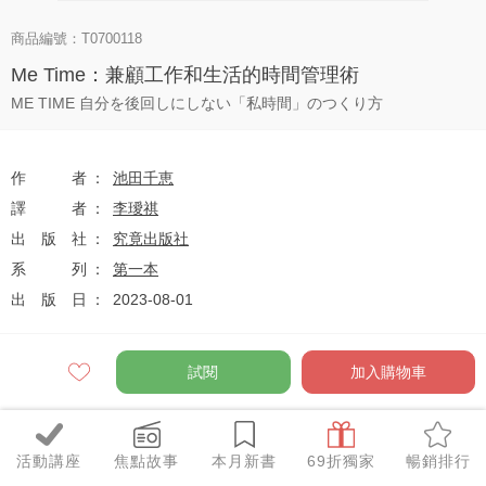
商品編號：T0700118
Me Time：兼顧工作和生活的時間管理術
ME TIME 自分を後回しにしない「私時間」のつくり方
作者
池田千恵
譯者
李璦祺
出版社
究竟出版社
系列
第一本
出版日
2023-08-01
試閱
加入購物車
定價
$320
79
$253
優惠價
折
元
活動講座
焦點故事
本月新書
69折獨家
暢銷排行