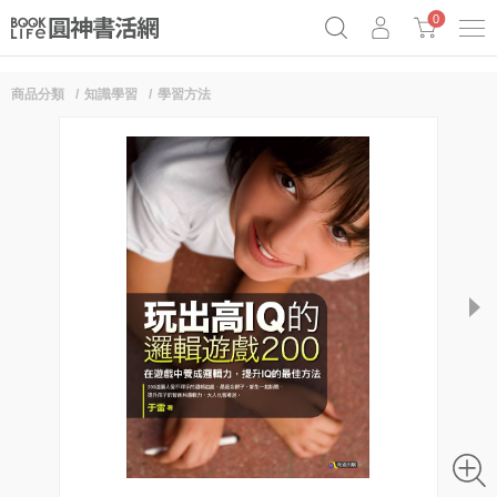
0
商品分類
知識學習
學習方法
《祕密》作者最新《致富》公開
奧德賽女巫瑟西
原子習慣實踐本
Netflix話題章魚小說！
next