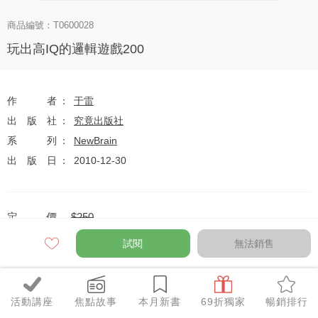
商品編號：T0600028
玩出高IQ的邏輯遊戲200
作者
于雷
出版社
究竟出版社
系列
NewBrain
出版日
2010-12-30
定價
$250
79
$198
優惠價
折
元
試閱
無法銷售
活動講座
焦點故事
本月新書
69折獨家
暢銷排行
全網任10件75折（獨家及特惠品除外）
特惠