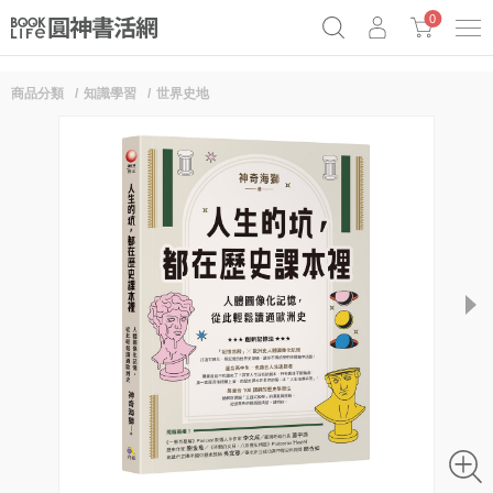
0
商品分類
知識學習
世界史地
《祕密》作者最新《致富》公開
奧德賽女巫瑟西
原子習慣實踐本
Netflix話題章魚小說！
next