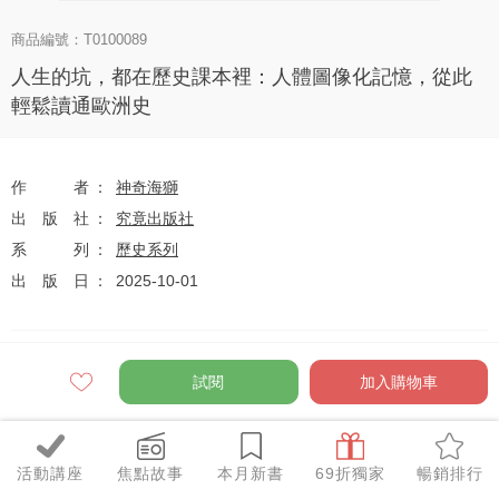
商品編號：T0100089
人生的坑，都在歷史課本裡：人體圖像化記憶，從此
輕鬆讀通歐洲史
作者
神奇海獅
出版社
究竟出版社
系列
歷史系列
出版日
2025-10-01
定價
$360
試閱
加入購物車
79
$284
優惠價
折
元
活動講座
焦點故事
本月新書
69折獨家
暢銷排行