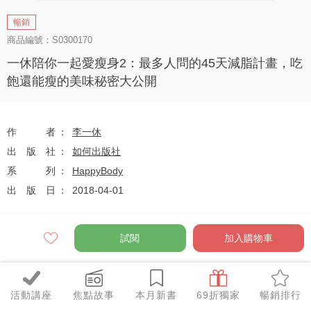
暢銷
商品編號：S0300170
一休陪你一起愛瘦身2：最多人問的45天減脂計畫，吃
飽還能瘦的美味秘密大公開
作者
李一休
出版社
如何出版社
系列
HappyBody
出版日
2018-04-01
試閱
加入購物車
定價
$430
79
$340
優惠價
折
元
活動講座
焦點故事
本月新書
69折獨家
暢銷排行