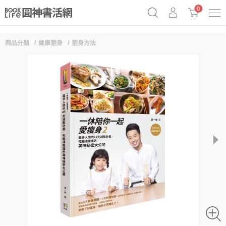
0
商品分類
健康塑身
塑身方法
《祕密》作者最新《致富》公開
奧德賽女巫瑟西
原子習慣實踐本
Netflix話題章魚小說！
next