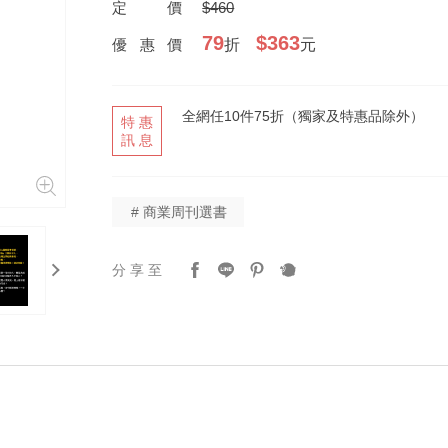
定價
$460
79
$363
優惠價
折
元
全網任10件75折（獨家及特惠品除外）
特惠
訊息
# 商業周刊選書
next
分享至