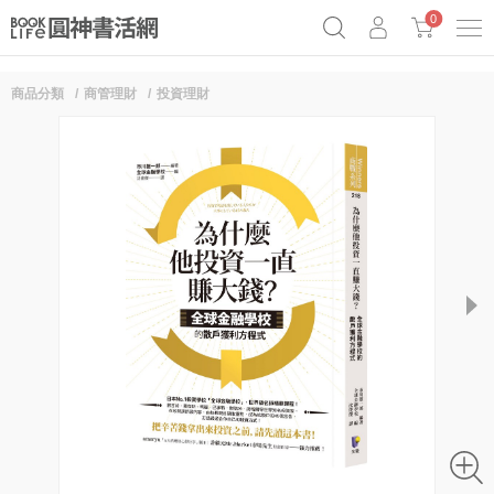
0
商品分類
商管理財
投資理財
奧德賽女巫瑟西
原子習慣實踐本
69折奇蹟套組
Netflix話題章魚小說！
next