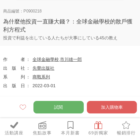
商品編號：P0900218
為什麼他投資一直賺大錢？：全球金融學校的散戶獲
利方程式
投資で利益を出している人たちが大事にしている45の教え
作者
全球金融學校
,
市川雄一郎
出版社
先覺出版社
系列
商戰系列
出版日
2022-03-01
試閱
加入購物車
定價
$350
79
$277
優惠價
折
元
活動講座
焦點故事
本月新書
69折獨家
暢銷排行