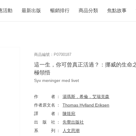
惠活動
最新出版
暢銷排行
商品分類
焦點故事
商品編號：P0700187
這一生，你可曾真正活過？：挪威的生命
極領悟
Syv meninger med livet
作者
湯瑪斯．希倫．艾瑞克森
作者原文名
Thomas Hylland Eriksen
譯者
陳筱宛
出版社
先覺出版社
系列
人文思潮