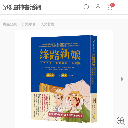
0
商品分類
知識學習
人文哲思
奧德賽女巫瑟西
原子習慣實踐本
69折奇蹟套組
Netflix話題章魚小說！
next