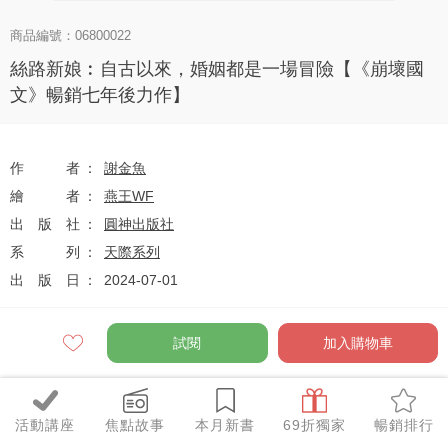
商品編號：06800022
絲路新娘︰自古以來，婚姻都是一場冒險【《崩壞國
文》暢銷七年後力作】
作者
謝金魚
繪者
燕王WF
出版社
圓神出版社
系列
天際系列
出版日
2024-07-01
試閱
加入購物車
定價
$410
79
$324
優惠價
折
元
活動講座
焦點故事
本月新書
69折獨家
暢銷排行