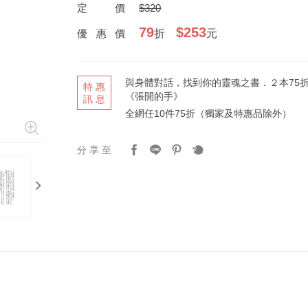
定價
$320
79
$253
優惠價
折
元
與身體對話，找到你的靈魂之書．２本75
特惠
《張開的手》
訊息
全網任10件75折（獨家及特惠品除外）
分享至
next