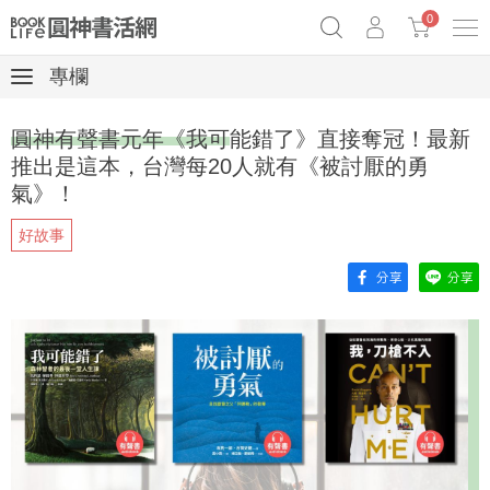
0
專欄
《祕密》作者最新《致富》公開
奧德賽女巫瑟西
原子習慣實踐本
圓神有聲書元年《我可能錯了》直接奪冠！最新
Netflix話題章魚小說！
推出是這本，台灣每20人就有《被討厭的勇
氣》！
好故事