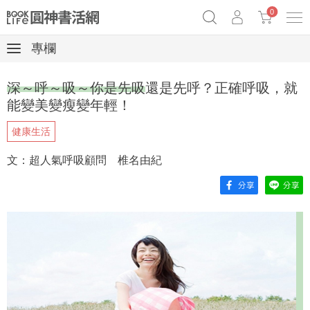
0
專欄
《祕密》作者最新《致富》公開
原子習慣實踐本
69折奇蹟套組
深～呼～吸～你是先吸還是先呼？正確呼吸，就
Netflix話題章魚小說！
能變美變瘦變年輕！
健康生活
文：超人氣呼吸顧問 椎名由紀