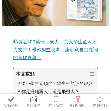
熱賣近300萬冊，東大、京大學生至今大
力支持！帶你獨立思考、讓創意自由翱翔
的永恆經典！
本文重點
從小學生到頂尖大學生都能讀的經典
你是滑翔翼人，還是飛機人？
成績優異的學生，卻沒有獨力飛行的
能力？
活動講座
焦點故事
本月新書
69折獨家
暢銷排行