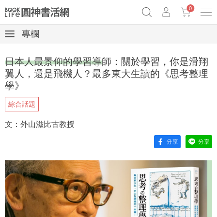
0
專欄
奧德賽女巫瑟西
原子習慣實踐本
69折奇蹟套組
日本人最景仰的學習導師：關於學習，你是滑翔
Netflix話題章魚小說！
翼人，還是飛機人？最多東大生讀的《思考整理
學》
綜合話題
文：外山滋比古教授