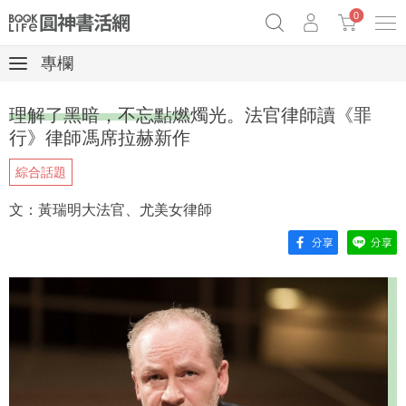
0
專欄
《祕密》作者最新《致富》公開
原子習慣實踐本
69折奇蹟套組
理解了黑暗，不忘點燃燭光。法官律師讀《罪
Netflix話題章魚小說！
行》律師馮席拉赫新作
綜合話題
文：黃瑞明大法官、尤美女律師