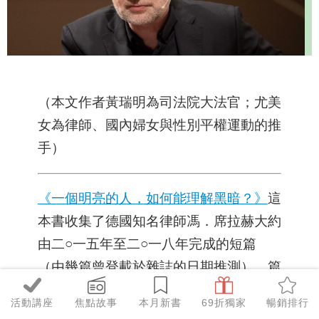
（本文作者黃瑞明為司法院大法官；尤美
女為律師、國內婦女與性別平權運動的推
手）
《一個明亮的人，如何能理解黑暗？》
這
本書收集了德國知名律師馮．席拉赫大約
由二○一五年至二○一八年完成的短篇
（由幾篇曾登載於雜誌的日期推測），篇
篇獨立，沒有標題，但連貫讀起來就知道
活動講座
焦點故事
本月新書
69折獨家
暢銷排行
這是長期關照社會、內省人生的深刻作