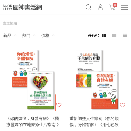
0
吉里恒昭
《祕密》作者最新《致富》公開
奧德賽女巫瑟西
原子習慣實踐本
新品
熱門
價格
Netflix話題章魚小說！
《你的煩惱，身體有解》《醫
重新調整人生節奏《你的煩
療靈媒的在地療癒生活指南 》
惱，身體有解》《用七色飲食
打造不生病的身體》