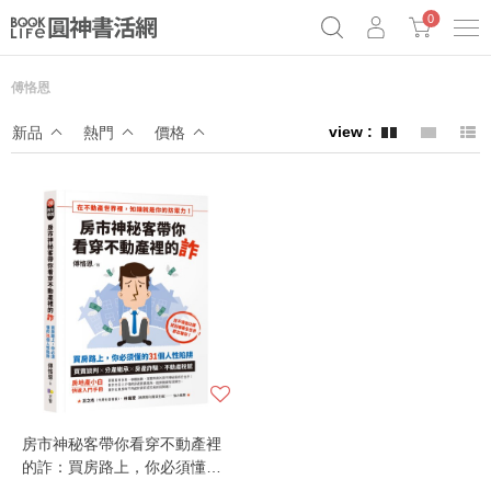
0
傅恪恩
奧德賽女巫瑟西
原子習慣實踐本
69折奇蹟套組
新品
熱門
價格
Netflix話題章魚小說！
房市神秘客帶你看穿不動產裡
的詐：買房路上，你必須懂的
31個人性陷阱