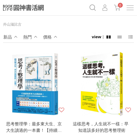
0
外山滋比古
《祕密》作者最新《致富》公開
奧德賽女巫瑟西
原子習慣實踐本
新品
熱門
價格
Netflix話題章魚小說！
思考整理學：最多東大生、京
這樣思考，人生就不一樣：早
大生讀過的一本書！【持續熱
知道該多好的思考整理術
賣300萬冊，獨立思考、讓創