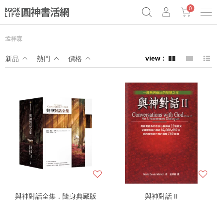
0
孟祥森
奧德賽女巫瑟西
原子習慣實踐本
69折奇蹟套組
新品
熱門
價格
Netflix話題章魚小說！
與神對話全集．隨身典藏版
與神對話 II