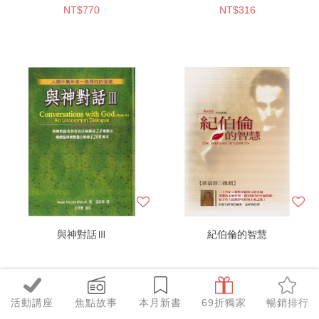
NT$770
NT$316
與神對話Ⅲ
紀伯倫的智慧
NT$395
NT$198
活動講座
焦點故事
本月新書
69折獨家
暢銷排行