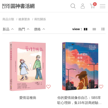
0
商品分類
健康塑身
兩性關係
《祕密》作者最新《致富》公開
奧德賽女巫瑟西
原子習慣實踐本
新品
熱門
價格
Netflix話題章魚小說！
愛情這種病
你的愛情就像你自己：SBS常
駐心理師，集15年諮商經驗，
找到愛的解答