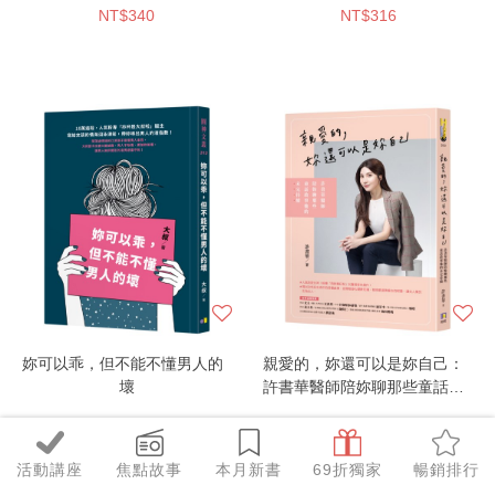
NT$340
NT$316
妳可以乖，但不能不懂男人的
親愛的，妳還可以是妳自己：
壞
許書華醫師陪妳聊那些童話故
事後的未完待續
NT$269
NT$253
活動講座
焦點故事
本月新書
69折獨家
暢銷排行